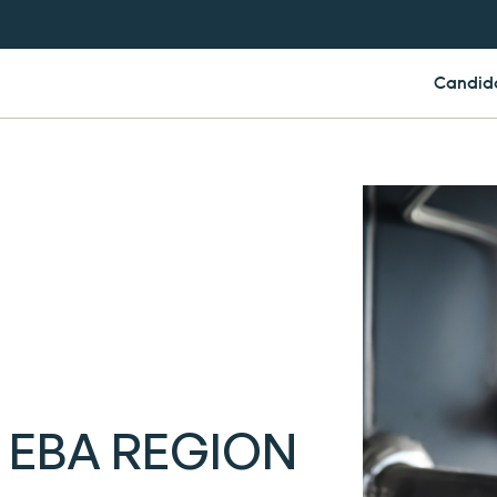
Candid
 EBA REGION