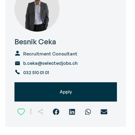
Besnik Ceka
Recruitment Consultant
b.ceka@selectedjobs.ch
032 510 01 01
Apply