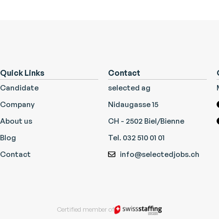
Quick Links
Contact
Candidate
selected ag
Company
Nidaugasse 15
About us
CH - 2502 Biel/Bienne
Blog
Tel. 032 510 01 01
Contact
info@selectedjobs.ch
Certified member of