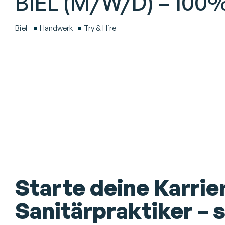
BIEL (M/W/D) – 100
Biel
Handwerk
Try & Hire
Starte deine Karrier
Sanitärpraktiker –