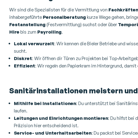
Wir sind die Spezialisten für die Vermittlung von
Fachkräfte
inhabergeführte
Personalberatung
kurze Wege gehen, bringen
Festanstellung
(Festvermittlung) suchst oder über
Temporä
Hire
bis zum
Payrolling
.
Lokal verwurzelt
: Wir kennen die Bieler Betriebe und wis
sucht.
Diskret
: Wir öffnen dir Türen zu Projekten bei Top-Arbeitge
Effizient
: Wir regeln den Papierkram im Hintergrund, damit 
Sanitärinstallationen meistern un
Mithilfe bei Installationen
: Du unterstützt bei Sanitärin
laufen.
Leitungen und Einrichtungen montieren
: Du hilfst be
Präzision hier entscheidend ist.
Service- und Unterhaltsarbeiten
: Du packst bei Servic