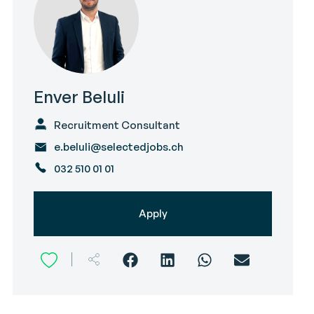
Enver Beluli
Recruitment Consultant
e.beluli@selectedjobs.ch
032 510 01 01
Apply