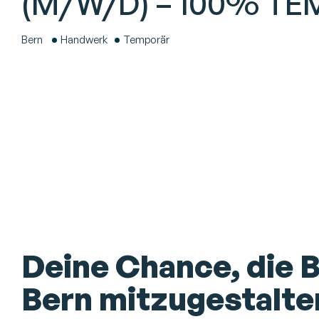
(M/W/D) – 100% T
Bern
Handwerk
Temporär
Deine Chance, die 
Bern mitzugestalte