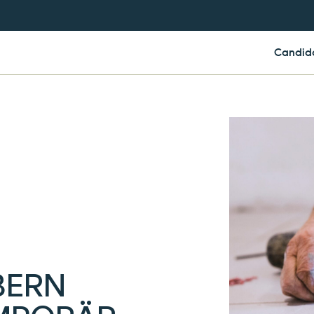
Candid
BERN