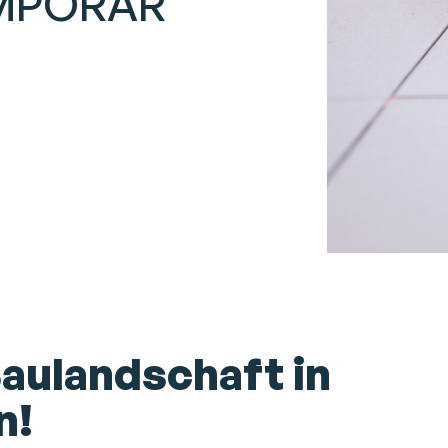
EMPORÄR
Baulandschaft in
n!