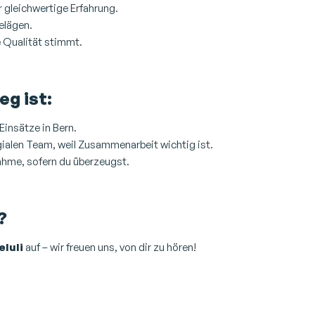
r gleichwertige Erfahrung.
elägen.
e Qualität stimmt.
eg ist:
Einsätze in Bern.
egialen Team, weil Zusammenarbeit wichtig ist.
ahme, sofern du überzeugst.
?
eluli
auf – wir freuen uns, von dir zu hören!