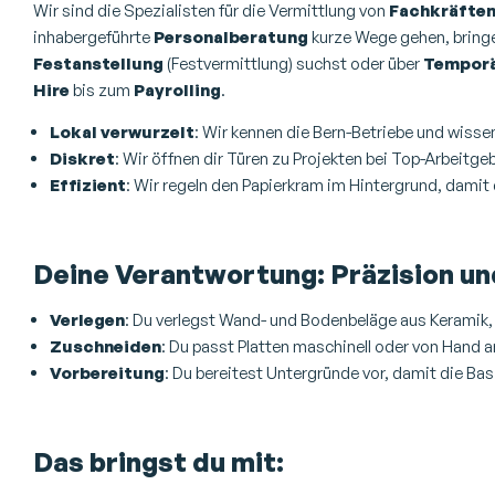
Wir sind die Spezialisten für die Vermittlung von
Fachkräfte
inhabergeführte
Personalberatung
kurze Wege gehen, bringen
Festanstellung
(Festvermittlung) suchst oder über
Temporä
Hire
bis zum
Payrolling
.
Lokal verwurzelt
: Wir kennen die Bern-Betriebe und wisse
Diskret
: Wir öffnen dir Türen zu Projekten bei Top-Arbeitge
Effizient
: Wir regeln den Papierkram im Hintergrund, damit 
Deine Verantwortung: Präzision un
Verlegen
: Du verlegst Wand- und Bodenbeläge aus Keramik, N
Zuschneiden
: Du passt Platten maschinell oder von Hand a
Vorbereitung
: Du bereitest Untergründe vor, damit die Bas
Das bringst du mit: