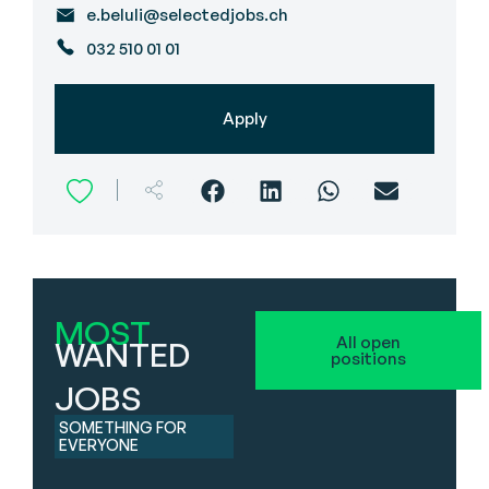
e.beluli@selectedjobs.ch
032 510 01 01
Apply
MOST
All open
WANTED
positions
JOBS
SOMETHING FOR
EVERYONE