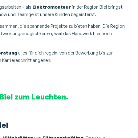
gsarbeiten – als
Elektromonteur
in der Region Biel bringst
w-how und Teamgeist unsere Kunden begeisterst.
zusammen, die spannende Projekte zu bieten haben. Die Region
e Entwicklungsmöglichkeiten, weil das Handwerk hier hoch
eratung
alles für dich regeln, von der Bewerbung bis zur
Karriereschritt angehen!
 Biel zum Leuchten.
iel
n
,
Hilfskräften
und
Führungskräften
. Da wir als