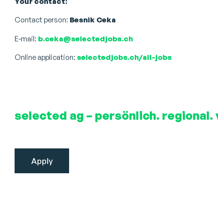
Your contact:
Contact person:
Besnik Ceka
E-mail:
b.ceka@selectedjobs.ch
Online application:
selectedjobs.ch/all-jobs
selected ag – persönlich. regional. 