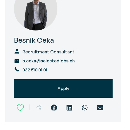
Besnik Ceka
Recruitment Consultant
b.ceka@selectedjobs.ch
032 510 01 01
Apply