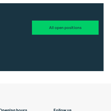
All open positions
Opening hours
Follow us