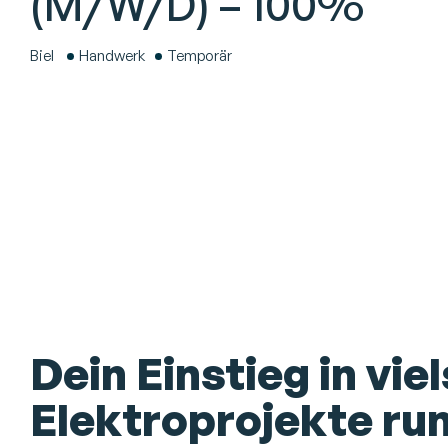
(M/W/D) – 100%
Biel
Handwerk
Temporär
Dein Einstieg in vie
Elektroprojekte run