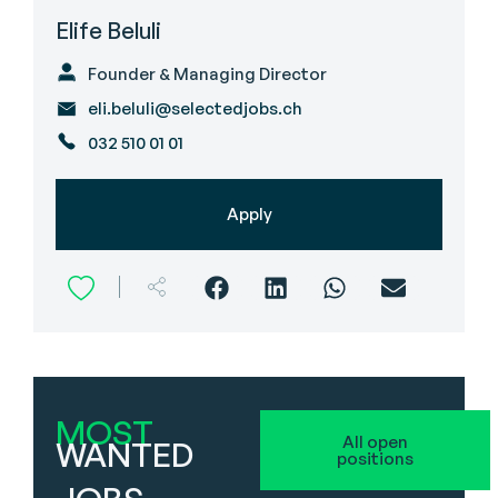
Elife Beluli
Founder & Managing Director
eli.beluli@selectedjobs.ch
032 510 01 01
Apply
MOST
All open
WANTED
positions