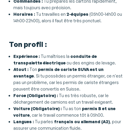
Commandes :
Tu prépares les cartons rapidement,
mais toujours avec précision.
Horaires :
Tu travailles en
2-équipes
(05h00-14h00 ou
14h00-22h00), alors il faut être très ponctuel.
Ton profil :
Expérience :
Tu maîtrises la
conduite de
transpalette électrique
ou des engins de levage.
Atout :
Ton
permis de cariste SUVA est un
avantage
. Si tu possèdes un permis étranger, ce n'est
pas un problème, car les permis de cariste étrangers
peuvent être convertis en Suisse.
Force (Obligatoire) :
Tu es très robuste, car le
déchargement de camions est un travail exigeant.
Voiture (Obligatoire) :
Tu as ton
permis B et une
voiture
, car le travail commence tôt à 05h00.
Langues :
Tu parles
français ou allemand (A2)
, pour
assurer une communication fluide.