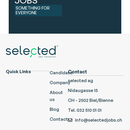
JOBS
SOMETHING FOR
EVERYONE
Quick Links
Contact
Candidate
selected ag
Company
Nidaugasse 15
About
us
CH - 2502 Biel/Bienne
Blog
Tel. 032 510 01 01
Contact
info@selectedjobs.ch