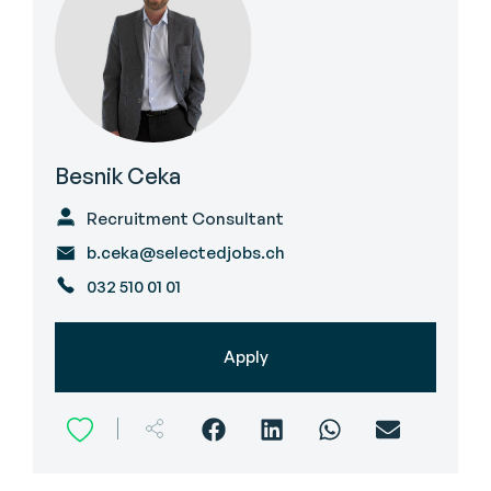
Besnik Ceka
Recruitment Consultant
b.ceka@selectedjobs.ch
032 510 01 01
Apply