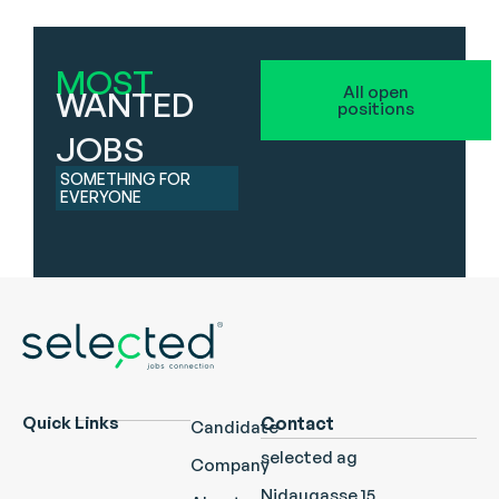
MOST
All open
WANTED
positions
JOBS
SOMETHING FOR
EVERYONE
Quick Links
Contact
Candidate
selected ag
Company
Nidaugasse 15