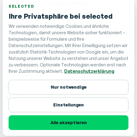
Quick Links
Kontakt
Kandidat
SELECTED
selected ag
Unternehmen
Ihre Privatsphäre bei selected
Nidaugasse 15
Über
Wir verwenden notwendige Cookies und ähnliche
Uns
Technologien, damit unsere Website sicher funktioniert –
CH - 2502 Biel/Bienne
beispielsweise für Formulare und Ihre
Blog
Tel. 032 510 01 01
Datenschutzeinstellungen. Mit Ihrer Einwilligung setzen wir
zusätzlich Statistik-Technologien von Google ein, um die
Kontakt
info@selectedjobs.ch
Nutzung unserer Website zu verstehen und unser Angebot
zu verbessern. Optionale Technologien werden erst nach
Öffnungszeiten
Follow us
Ihrer Zustimmung aktiviert.
Datenschutzerklärung
Montag-Freitag
LinkedIn
08:00 – 12:00
Facebook
Nur notwendige
13:00 – 17:30
Instagram
Einstellungen
TikTok
Alle akzeptieren
Zertifiziertes Mitglied von
All rights reserved to selected 2026®
Impressum
Datenschutz
Cookie-Einstellungen