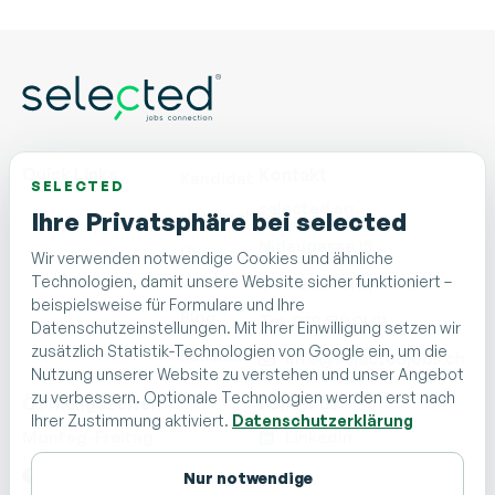
Quick Links
Kontakt
Kandidat
SELECTED
selected ag
Unternehmen
Ihre Privatsphäre bei selected
Nidaugasse 15
Über
Wir verwenden notwendige Cookies und ähnliche
Uns
Technologien, damit unsere Website sicher funktioniert –
CH - 2502 Biel/Bienne
beispielsweise für Formulare und Ihre
Blog
Tel. 032 510 01 01
Datenschutzeinstellungen. Mit Ihrer Einwilligung setzen wir
zusätzlich Statistik-Technologien von Google ein, um die
Kontakt
info@selectedjobs.ch
Nutzung unserer Website zu verstehen und unser Angebot
zu verbessern. Optionale Technologien werden erst nach
Öffnungszeiten
Follow us
Ihrer Zustimmung aktiviert.
Datenschutzerklärung
Montag-Freitag
LinkedIn
08:00 – 12:00
Facebook
Nur notwendige