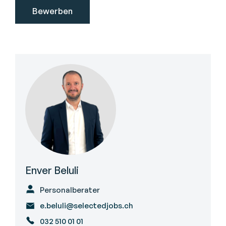
Enver Beluli
Personalberater
e.beluli@selectedjobs.ch
032 510 01 01