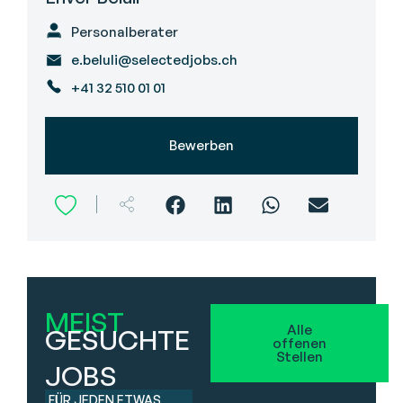
Personalberater
e.beluli@selectedjobs.ch
+41 32 510 01 01
Bewerben
MEIST
Alle
GESUCHTE
offenen
Stellen
JOBS
FÜR JEDEN ETWAS