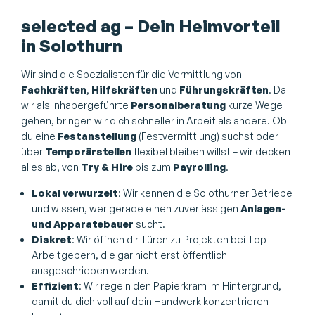
selected ag – Dein Heimvorteil
in Solothurn
Wir sind die Spezialisten für die Vermittlung von
Fachkräften
,
Hilfskräften
und
Führungskräften
. Da
wir als inhabergeführte
Personalberatung
kurze Wege
gehen, bringen wir dich schneller in Arbeit als andere. Ob
du eine
Festanstellung
(Festvermittlung) suchst oder
über
Temporärstellen
flexibel bleiben willst – wir decken
alles ab, von
Try & Hire
bis zum
Payrolling
.
Lokal verwurzelt
: Wir kennen die Solothurner Betriebe
und wissen, wer gerade einen zuverlässigen
Anlagen-
und Apparatebauer
sucht.
Diskret
: Wir öffnen dir Türen zu Projekten bei Top-
Arbeitgebern, die gar nicht erst öffentlich
ausgeschrieben werden.
Effizient
: Wir regeln den Papierkram im Hintergrund,
damit du dich voll auf dein Handwerk konzentrieren