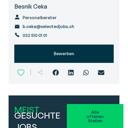
Besnik Ceka
Personalberater
b.ceka@selectedjobs.ch
032 510 01 01
Bewerben
MEIST
Alle
GESUCHTE
offenen
Stellen
JOBS