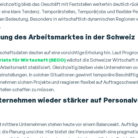
leichzeitig blieb das Geschäft mit Feststellen weiterhin deutlich rück
 eine klare Tendenz.
Temporärstellen
,
Temporärjobs
und flexibler
Pe
an Bedeutung. Besonders in wirtschaftlich dynamischen Regionen w
.
rung des Arbeitsmarktes in der Schweiz
schaftsdaten deuten auf eine vorsichtige Erholung hin. Laut Progn
iats für Wirtschaft (SECO)
wächst die Schweizer Wirtschaft m
Arbeitsmarkt stabilisiert. Gleichzeitig bleiben viele Unternehmen vo
einstellungen.
In solchen Situationen gewinnt temporäre Beschäfti
nehmen sichern Projekte und reagieren flexibel auf Auftragsschwa
stellen schaffen zu müssen.
ernehmen wieder stärker auf Personalv
d mittlere Unternehmen stehen heute vor einem Balanceakt. Aufträge
t die Planung unsicher.
Hier bietet der
Personalverleih
eine pragmatis