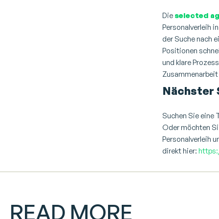
Die
selected a
Personalverleih
in
der Suche nach 
Positionen schnel
und klare Prozess
Zusammenarbeit s
Nächster 
Suchen Sie eine
Oder möchten Sie
Personalverleih
un
direkt hier:
https
READ MORE