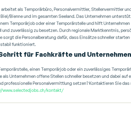
g
arbeitet als
Temporärbüro, Personalvermittler, Stellenvermittler und
 Biel/Bienne und im gesamten Seeland.
Das Unternehmen unterstütz
einem
Temporärjob
oder einer
Temporärstelle
und hilft Unternehmen 
l und zuverlässig zu besetzen.
Durch regionale Marktkenntnis, pers
e sorgt die
Personalberatung
dafür, dass Einsätze schneller starten
tabil funktioniert.
Schritt für Fachkräfte und Unternehme
Temporärstelle
, einen
Temporärjob
oder ein zuverlässiges
Temporär
 als Unternehmen offene Stellen schneller besetzen und dabei auf 
d professionelle
Personalvermittlung
setzen?
Kontaktieren Sie das
://www.selectedjobs.ch/kontakt/