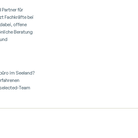
 Partner für
t Fachkräfte bei
dabei, offene
önliche Beratung
 und
n
büro im Seeland
?
erfahrenen
 selected-Team