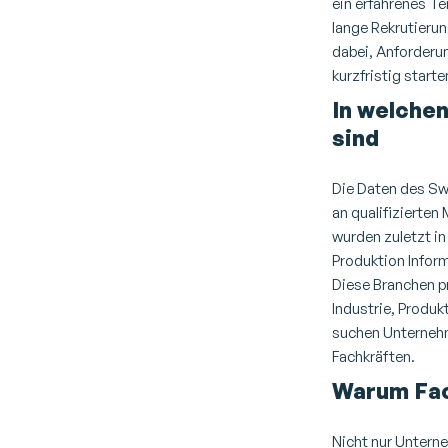
ein erfahrenes
Te
lange Rekrutieru
dabei, Anforderu
kurzfristig start
In welche
sind
Die Daten des Sw
an qualifizierten
wurden zuletzt i
Produktion
Infor
Diese Branchen p
Industrie, Produk
suchen Unternehm
Fachkräften.
Warum Fac
Nicht nur Unterne