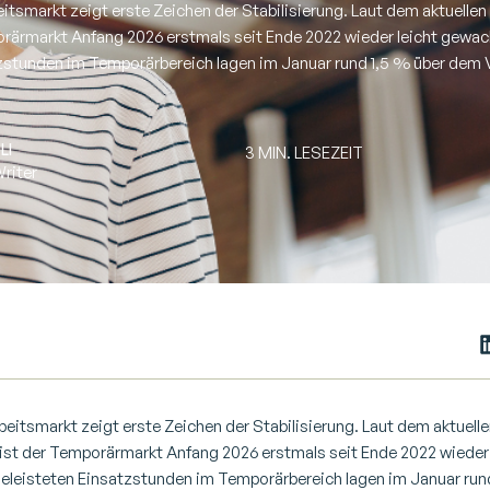
itsmarkt zeigt erste Zeichen der Stabilisierung. Laut dem aktuellen
orärmarkt Anfang 2026 erstmals seit Ende 2022 wieder leicht gewac
zstunden im Temporärbereich lagen im Januar rund 1,5 % über dem V
LI
3 MIN. LESEZEIT
riter
eitsmarkt zeigt erste Zeichen der Stabilisierung. Laut dem aktuell
ist der Temporärmarkt Anfang 2026 erstmals seit Ende 2022 wieder 
eleisteten Einsatzstunden im Temporärbereich lagen im Januar ru