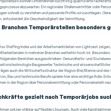
mporärbüro
können Unternehmen kurzfristig qualifizierte Fachkräft
ngsprozesse abzuwarten.
Ein regionaler
Stellenvermittler oder Perso
ngen schnell zu verstehen und passende Profile vorzuschlagen. Ger
en, entscheidet die Geschwindigkeit der Vermittlung.
n Branchen Temporärstellen besonders g
iss Staffing Index und der Arbeitsmarktdaten von
Lightcast
zeigen,
 Mitarbeitenden in mehreren Branchen weiterhin hoch ist.
Besonders v
n folgenden Bereichen ausgeschrieben:
Gesundheits- und Sozialwes
mationstechnologie
Baugewerbe
Technische und wissenschaftliche 
rägen auch die Wirtschaftsstruktur der Region Biel/Bienne und des
tion, Bau und technische Berufe spielen hier eine wichtige Rolle. En
en in der Region über
Personalvermittlung
oder
Personalverleih
nach
hkräfte gezielt nach Temporärjobs suc
hmen setzen stärker auf flexible Lösungen. Auch viele Kandidatinn