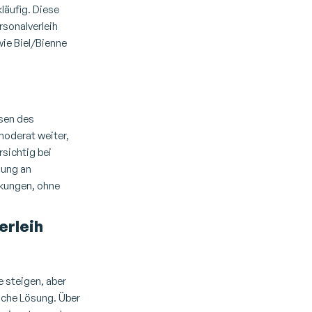
läufig.
Diese
rsonalverleih
ie Biel/Bienne
osen des
oderat weiter,
rsichtig bei
gung an
nkungen, ohne
erleih
 steigen, aber
che Lösung. Über