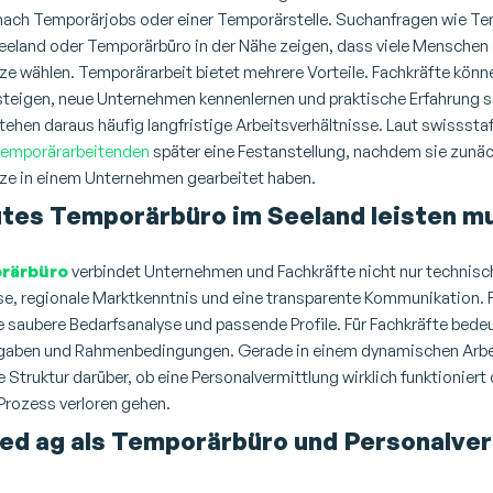
nach
Temporärjobs
oder einer
Temporärstelle
.
Suchanfragen wie
Tem
eeland oder Temporärbüro in der Nähe
zeigen, dass viele Menschen 
ze wählen.
Temporärarbeit bietet mehrere Vorteile. Fachkräfte könne
steigen, neue Unternehmen kennenlernen und praktische Erfahrung 
tehen daraus häufig langfristige Arbeitsverhältnisse.
Laut swissstaf
 Temporärarbeitenden
später eine Festanstellung, nachdem sie zunäc
ze in einem Unternehmen gearbeitet haben.
utes Temporärbüro im Seeland leisten m
rärbüro
verbindet Unternehmen und Fachkräfte nicht nur technisc
sse, regionale Marktkenntnis und eine transparente Kommunikation.
 saubere Bedarfsanalyse und passende Profile. Für Fachkräfte bedeu
ufgaben und Rahmenbedingungen.
Gerade in einem dynamischen Arb
 Struktur darüber, ob eine
Personalvermittlung
wirklich funktioniert
rozess verloren gehen.
ted ag als Temporärbüro und Personalver