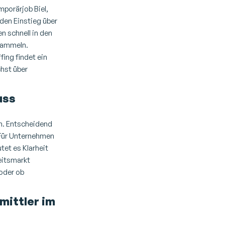
porärjob Biel,
den Einstieg über
n schnell in den
sammeln.
fing findet ein
hst über
uss
h. Entscheidend
Für Unternehmen
tet es Klarheit
eitsmarkt
 oder ob
mittler im