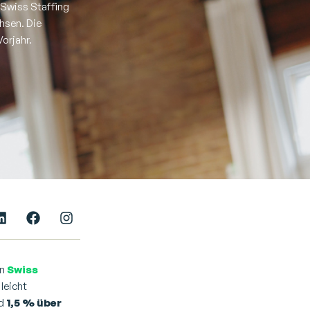
 Swiss Staffing
hsen. Die
orjahr.
en
Swiss
leicht
nd
1,5 % über