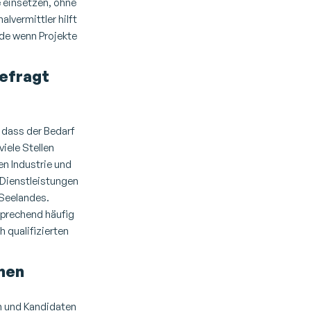
e einsetzen, ohne
nalvermittler
hilft
ade wenn Projekte
efragt
 dass der Bedarf
iele Stellen
en
Industrie und
Dienstleistungen
 Seelandes.
tsprechend häufig
 qualifizierten
hen
en und Kandidaten