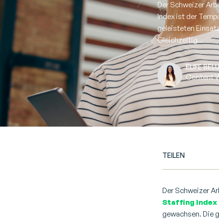
Der Schweizer Arbe
Index ist der Temp
geleisteten Einsat
Gleichzeitig...
ELIFE BELU
Content W
TEILEN
Der Schweizer Arb
Staffing Index
gewachsen. Die g