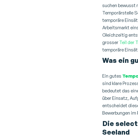
suchen bewusst 
Temporärstelle S
temporäre Einsät
Arbeitsmarkt ein
Gleichzeitig ents
grosser
Teil der
temporäre Einsät
Was ein g
Ein gutes
Tempo
sind klare Proze
bedeutet das eine
über Einsatz, A
entscheidet diese
Bewerbungen im P
Die selec
Seeland