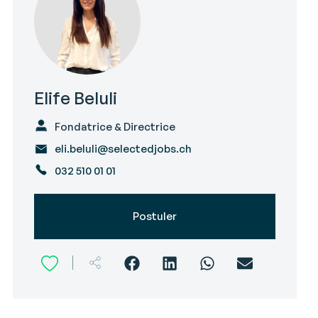
Elife Beluli
Fondatrice & Directrice
eli.beluli@selectedjobs.ch
032 510 01 01
Postuler