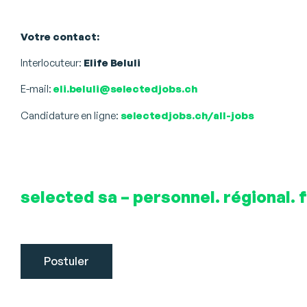
Votre contact:
Interlocuteur:
Elife Beluli
E-mail:
eli.beluli@selectedjobs.ch
Candidature en ligne:
selectedjobs.ch/all-jobs
selected sa – personnel. régional. f