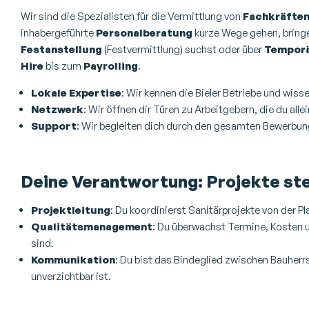
Wir sind die Spezialisten für die Vermittlung von
Fachkräfte
inhabergeführte
Personalberatung
kurze Wege gehen, bringen
Festanstellung
(Festvermittlung) suchst oder über
Temporä
Hire
bis zum
Payrolling
.
Lokale Expertise
: Wir kennen die Bieler Betriebe und wis
Netzwerk
: Wir öffnen dir Türen zu Arbeitgebern, die du alle
Support
: Wir begleiten dich durch den gesamten Bewerbung
Deine Verantwortung: Projekte ste
Projektleitung
: Du koordinierst Sanitärprojekte von der P
Qualitätsmanagement
: Du überwachst Termine, Kosten u
sind.
Kommunikation
: Du bist das Bindeglied zwischen Bauherr
unverzichtbar ist.