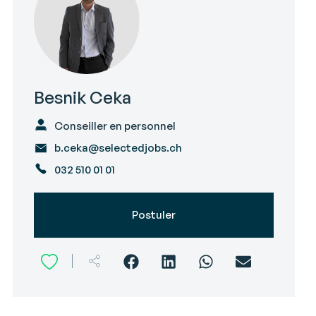
Besnik Ceka
Conseiller en personnel
b.ceka@selectedjobs.ch
032 510 01 01
Postuler