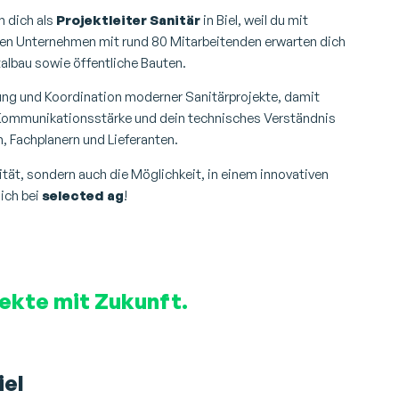
n dich als
Projektleiter Sanitär
in Biel, weil du mit
ten Unternehmen mit rund 80 Mitarbeitenden erwarten dich
albau sowie öffentliche Bauten.
g und Koordination moderner Sanitärprojekte, damit
e Kommunikationsstärke und dein technisches Verständnis
 Fachplanern und Lieferanten.
lität, sondern auch die Möglichkeit, in einem innovativen
ich bei
selected ag
!
jekte mit Zukunft.
iel