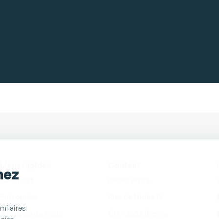
Liens rapides
Contact
hez
Candidat
selected sa
Entreprise
Rue de Nidau 15
milaires
À propos de nous
CH - 2502 Bienne